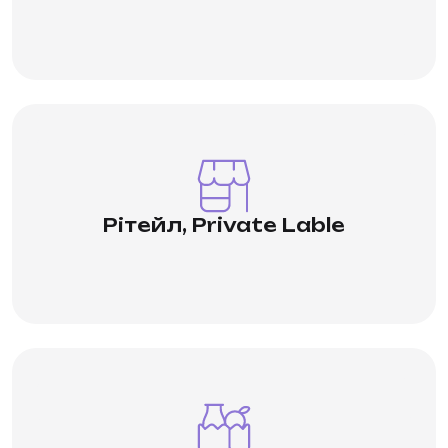
Виробництво під вашою торговою
маркою: власне фасування, дизайн
упаковки та гнучкі обсяги партій.
Повний пакет сертифікації для полиці.
Рітейл, Private Lable
Заморожена сировина стабільної
кондиції для переробки: ягоди, фрукти
та пюре. Великі обсяги, ритмічні
поставки й відповідність технічним