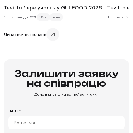
Tevitta бере участь у GULFOOD 2026
Tevitta н
12 Листопада 2025
Збут
Інше
10 Жовтня 202
Дивитись всі новини
Залишити заявку
на співпрацю
Дамо відповіді на всі твої запитання
Ім’я *