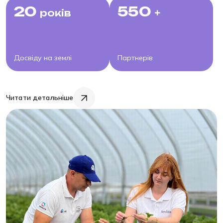
20
550
років
+
Досвіду на землі
Партнерів
Читати детальніше