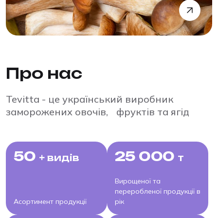
Про нас
Tevitta - це український виробник
заморожених овочів, фруктів та ягід
50
25 000
+ видів
т
Вирощеної та
переробленої продукції в
Асортимент продукції
рік