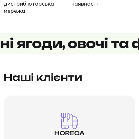
дистриб’юторська
наявності
мережа
и, овочі та фрукт
Наші клієнти
Стабільна якість і фіксована фракція
цілий рік. Мінімум відходів, швидке
приготування та порційний
розрахунок собівартості для
ресторанів, кафе й готелів.
HORECA