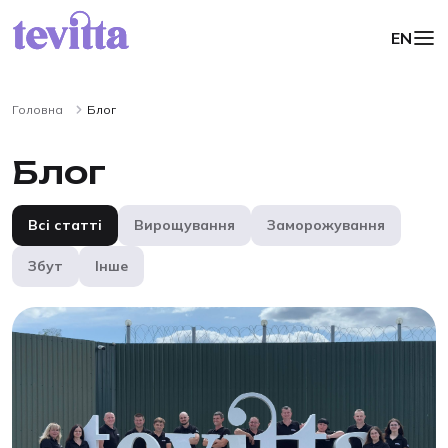
EN
Головна
Блог
Блог
Всі статті
Вирощування
Заморожування
Збут
Інше