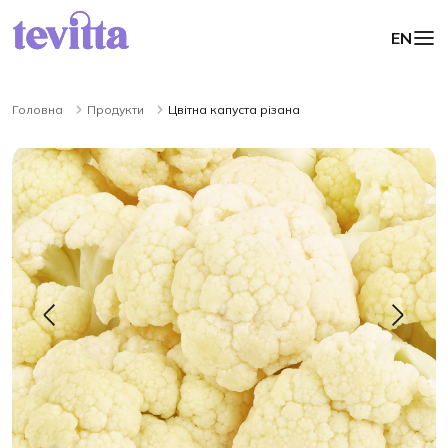
EN
Головна
Продукти
Цвітна капуста різана