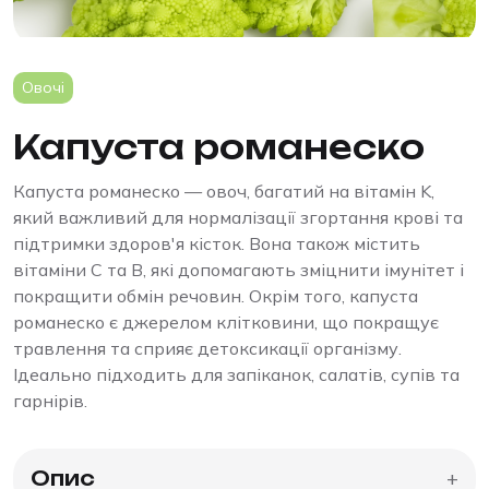
Овочі
Капуста романеско
Капуста романеско — овоч, багатий на вітамін K,
який важливий для нормалізації згортання крові та
підтримки здоров'я кісток. Вона також містить
вітаміни C та B, які допомагають зміцнити імунітет і
покращити обмін речовин. Окрім того, капуста
романеско є джерелом клітковини, що покращує
травлення та сприяє детоксикації організму.
Ідеально підходить для запіканок, салатів, супів та
гарнірів.
Опис
+