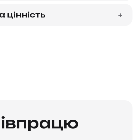
 цінність
+
півпрацю