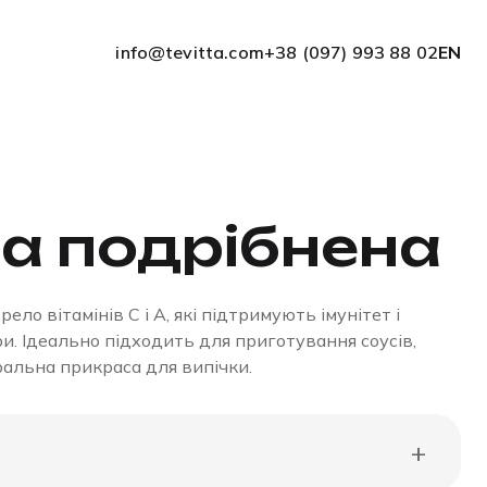
info@tevitta.com
+38 (097) 993 88 02
EN
а подрібнена
ло вітамінів С і А, які підтримують імунітет і
и. Ідеально підходить для приготування соусів,
уральна прикраса для випічки.
+