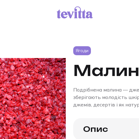
Ягоди
Малин
Подрібнена малина — джере
зберігають молодість шкір
джемів, десертів і як нат
Опис