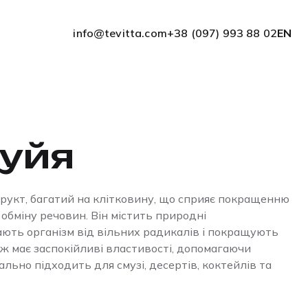
info@tevitta.com
+38 (097) 993 88 02
EN
уйя
укт, багатий на клітковину, що сприяє покращенню
 обміну речовин. Він містить природні
ають організм від вільних радикалів і покращують
ож має заспокійливі властивості, допомагаючи
ально підходить для смузі, десертів, коктейлів та