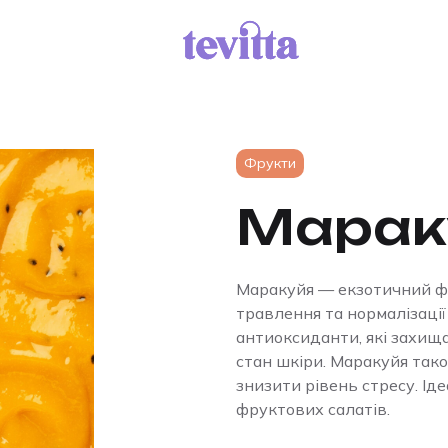
Фрукти
Марак
Маракуйя — екзотичний фр
травлення та нормалізації
антиоксиданти, які захищ
стан шкіри. Маракуйя так
знизити рівень стресу. Іде
фруктових салатів.