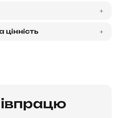
+
 цінність
+
півпрацю