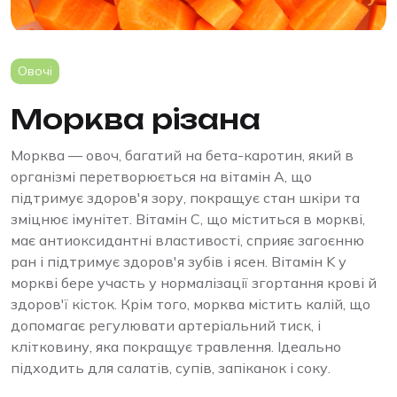
Овочі
Морква різана
Морква — овоч, багатий на бета-каротин, який в
організмі перетворюється на вітамін A, що
підтримує здоров'я зору, покращує стан шкіри та
зміцнює імунітет. Вітамін C, що міститься в моркві,
має антиоксидантні властивості, сприяє загоєнню
ран і підтримує здоров'я зубів і ясен. Вітамін K у
моркві бере участь у нормалізації згортання крові й
здоров'ї кісток. Крім того, морква містить калій, що
допомагає регулювати артеріальний тиск, і
клітковину, яка покращує травлення. Ідеально
підходить для салатів, супів, запіканок і соку.