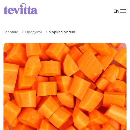
EN
Головна
Продукти
Морква різана