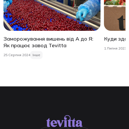
Заморожування вишень від А до Я:
Куди зда
Як працює завод Tevitta
1 Липня 2023
25 Серпня 2024
Інше