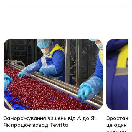
Заморожування вишень від А до Я:
Зростання
Як працює завод Tevitta
це один і
рухатись